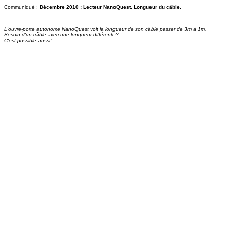
Communiqué :
Décembre 2010 : Lecteur NanoQuest. Longueur du câble.
L'ouvre-porte autonome NanoQuest voit la longueur de son câble passer de 3m à 1m.
Besoin d'un câble avec une longueur différente?
C'est possible aussi!