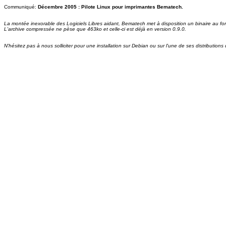
Communiqué:
Décembre 2005 : Pilote Linux pour imprimantes Bematech.
La montée inexorable des Logiciels Libres aidant, Bematech met à disposition un binaire au f
L'archive compressée ne pèse que 463ko et celle-ci est déjà en version 0.9.0.
N'hésitez pas à nous solliciter pour une installation sur Debian ou sur l'une de ses distributions 