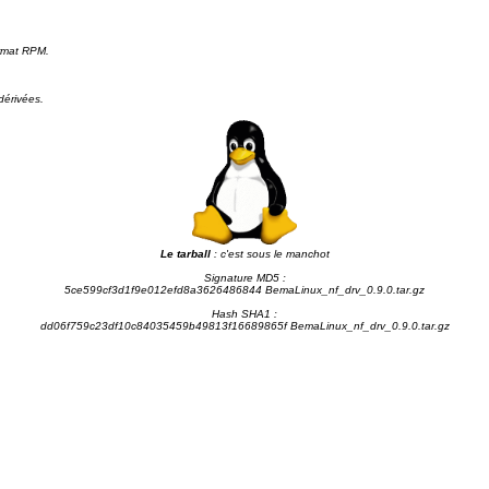
ormat RPM.
dérivées.
Le tarball
: c'est sous le manchot
Signature MD5 :
5ce599cf3d1f9e012efd8a3626486844 BemaLinux_nf_drv_0.9.0.tar.gz
Hash SHA1 :
dd06f759c23df10c84035459b49813f16689865f BemaLinux_nf_drv_0.9.0.tar.gz