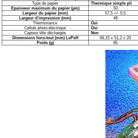
Type de papier
Thermique simple pli
Epaisseur maximum du papier (µm)
50
Largeur du papier (mm)
57,5 +/- 0,5
Largeur d'impression (mm)
48
Thermistance
Oui
Cellule photo-électrique
Oui
Capteur tête déchargée
Non
Dimensions hors-tout (mm) LxPxH
69,15 x 51,2 x 20
Poids (g)
85