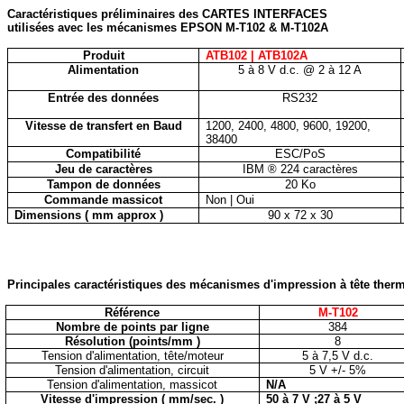
Caractéristiques préliminaires des CARTES INTERFACES
utilisées avec les mécanismes EPSON M-T102 & M-T102A
Produit
ATB102
|
ATB102A
Alimentation
5 à 8 V d.c. @ 2 à 12 A
Entrée des données
RS232
Vitesse de transfert en Baud
1200, 2400, 4800, 9600, 19200,
38400
Compatibilité
ESC/PoS
Jeu de caractères
IBM ®
224 caractères
Tampon de données
20 Ko
Commande massicot
Non
|
Oui
Dimensions ( mm approx )
90 x 72 x 30
Principales caractéristiques des mécanismes d'impression à tête ther
Référence
M-T102
Nombre de points par ligne
384
Résolution (points/mm )
8
Tension d'alimentation, tête/moteur
5 à 7,5 V d.c.
Tension d'alimentation, circuit
5 V
+/- 5%
Tension d'alimentation, massicot
N/A
Vitesse d'impression ( mm/sec. )
50 à 7 V ;27 à 5 V