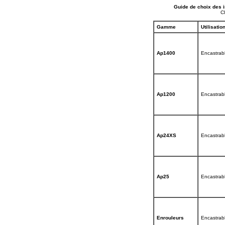
Guide de choix des 
C
Gamme
Utilisatio
Ap1400
Encastrab
Ap1200
Encastrab
Ap24XS
Encastrab
Ap25
Encastrab
Enrouleurs
Encastrab