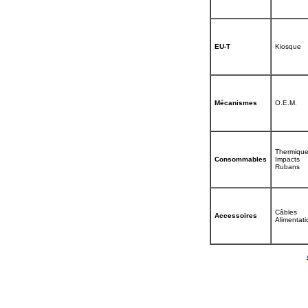
EU-T
Kiosque
Mécanismes
O.E.M.
Thermique
Consommables
Impacts
Rubans
Câbles
Accessoires
Alimentati