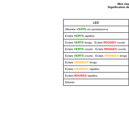
Mini im
Signification d
LED
Allumée
VERTE
en permanence
Eclats
VERTS
rapides
Eclats
VERTS
longs - Eclats
ROUGES
courts
Eclats
VERTS
courts - Eclats
ROUGES
courts
Eclats
VERTS
courts - Eclats
ORANGES
longs
Eclats
ORANGES
longs
Eclats
ORANGES
rapides
Eclats
ROUGES
rapides
Eteinte